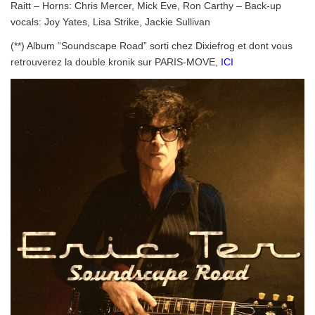
Raitt – Horns: Chris Mercer, Mick Eve, Ron Carthy – Back-up
vocals: Joy Yates, Lisa Strike, Jackie Sullivan
(**) Album “Soundscape Road” sorti chez Dixiefrog et dont vous
retrouverez la double kronik sur PARIS-MOVE,
ICI