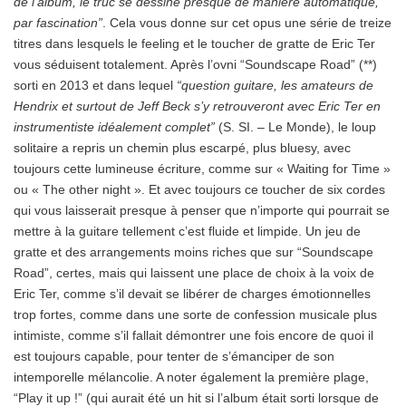
de l’album, le truc se dessine presque de manière automatique,
par fascination”
. Cela vous donne sur cet opus une série de treize
titres dans lesquels le feeling et le toucher de gratte de Eric Ter
vous séduisent totalement. Après l’ovni “Soundscape Road” (**)
sorti en 2013 et dans lequel
“question guitare, les amateurs de
Hendrix et surtout de Jeff Beck s’y retrouveront avec Eric Ter en
instrumentiste idéalement complet”
(S. SI. – Le Monde), le loup
solitaire a repris un chemin plus escarpé, plus bluesy, avec
toujours cette lumineuse écriture, comme sur « Waiting for Time »
ou « The other night ». Et avec toujours ce toucher de six cordes
qui vous laisserait presque à penser que n’importe qui pourrait se
mettre à la guitare tellement c’est fluide et limpide. Un jeu de
gratte et des arrangements moins riches que sur “Soundscape
Road”, certes, mais qui laissent une place de choix à la voix de
Eric Ter, comme s’il devait se libérer de charges émotionnelles
trop fortes, comme dans une sorte de confession musicale plus
intimiste, comme s’il fallait démontrer une fois encore de quoi il
est toujours capable, pour tenter de s’émanciper de son
intemporelle mélancolie. A noter également la première plage,
“Play it up !” (qui aurait été un hit si l’album était sorti lorsque de