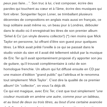
peux pas faire…”
. Son truc à lui, c’est composer, écrire des
paroles qui touchent au cœur et à l’âme, écrire des musiques qui
font vibrer. Songwriter façon Loner, se trimballant plusieurs
décennies de compositions en anglais mais aussi en français, ce
loup solitaire avait même vu, un beau jour à Londres, débouler
dans le studio où il enregistrait les titres de son premier album
‘Sirkel & Co’ (un vinyle devenu collector!) (*) rien moins que Mick
Taylor en personne, lui offrant d’être son guest pour quelques
titres. Le Mick avait prêté l’oreille à ce qui se passait dans le
studio voisin du sien et il avait été tellement séduit par la musique
de Eric Ter qu’il avait spontanément proposé d’y apporter son jeu
de guitare, qu’il trouvait complémentaire à celui de son
homologue frenchie. Un album qui fut diffusé ensuite en CD par
une maison d’édition “grand public” qui l’attribua et le renomma
tout simplement ‘Mick Taylor’. C’est dire la qualité de ce premier
album! Un “collector”, on vous l’a déjà dit.
Ce qui est magique, avec Eric Ter, c’est que tout simplement
“une
couleur musicale en amène une autre, comme pour un tableau,
et au bout de deux ou trois titres, au bout d’une certaine avancée